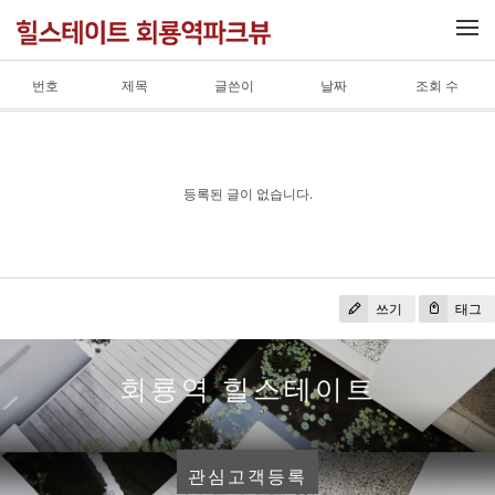
메뉴 건너뛰기
번호
제목
글쓴이
날짜
조회 수
등록된 글이 없습니다.
쓰기
태그
회룡역 힐스테이트
관심고객등록