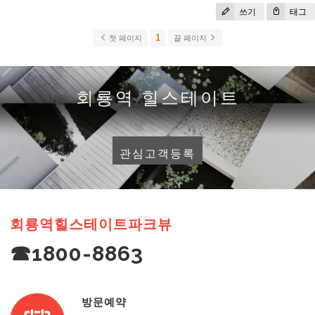
쓰기
태그
1
첫 페이지
끝 페이지
회룡역 힐스테이트
관심고객등록
회룡역힐스테이트파크뷰
☎1800-8863
방문예약